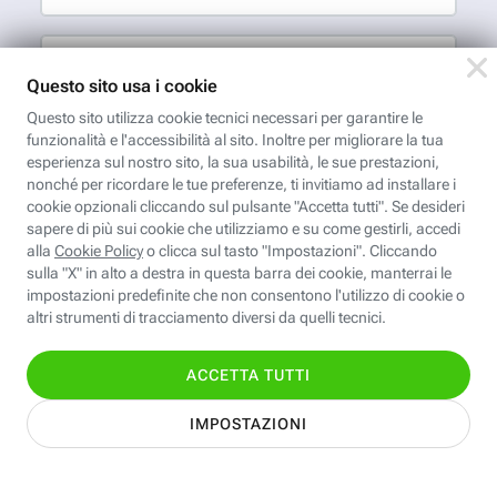
Cognome
Indirizzo email
App FastwebPlus