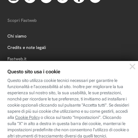
Scopri Fastweb
Chi siamo
Credits e note legali
Fastweb.it
Formazione
Fastweb Digital Academy
STEP FuturAbility District
Insieme, siamo futuro