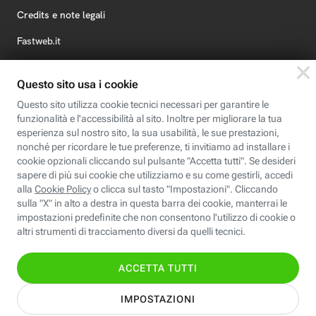
Credits e note legali
Fastweb.it
Formazione
Fastweb Digital Academy
STEP FuturAbility District
Insieme, siamo futuro
© Fastweb SpA 2026 - P.IVA 12878470157
Informativa
Cookie
Modifica
Dichiarazione di
Privacy
Policy
preferenze cookie
Accessibilità