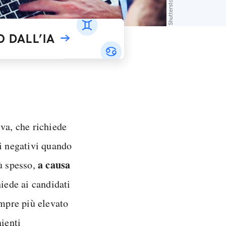
Shutterstock
 DALL’IA
va, che richiede
ti negativi quando
a causa
iù spesso,
iede ai candidati
mpre più elevato
nienti