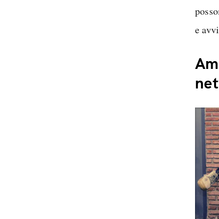
posson
e avvi
Ami
ne