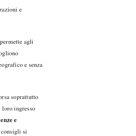
zazioni e
permette agli
vogliono
geografico e senza
orsa soprattutto
l loro ingresso
ienze e
consigli si