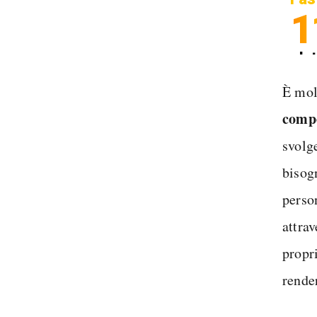
1
In
Sp
È mol
compo
svolg
bisog
perso
attra
propr
render