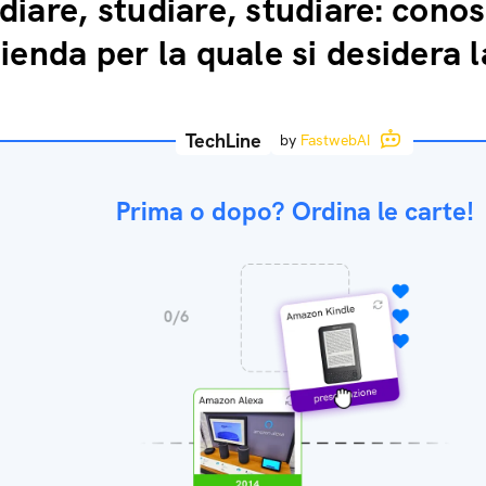
diare, studiare, studiare: cono
zienda per la quale si desidera 
TechLine
by
FastwebAI
Prima o dopo? Ordina le carte!