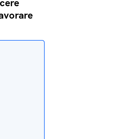
scere
lavorare