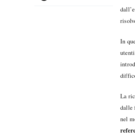
dall’e
risol
In qu
utent
intro
diffic
La ric
dalle
nel m
refer