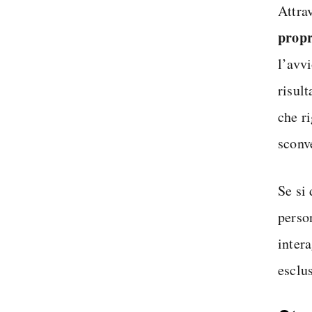
Attra
propr
l’avvi
risul
che r
sconv
Se si
person
intera
esclu