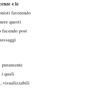
enze e le
ionisti favorendo
enere questi
o facendo post
 messaggi
pi puramente
 i quali
i
, visualizzabili