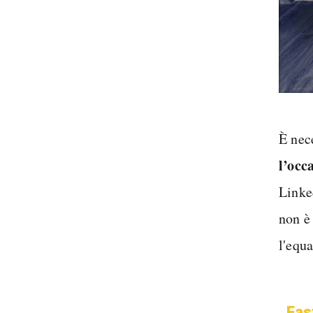
È nec
l’occ
Linke
non è
l'equa
Fas