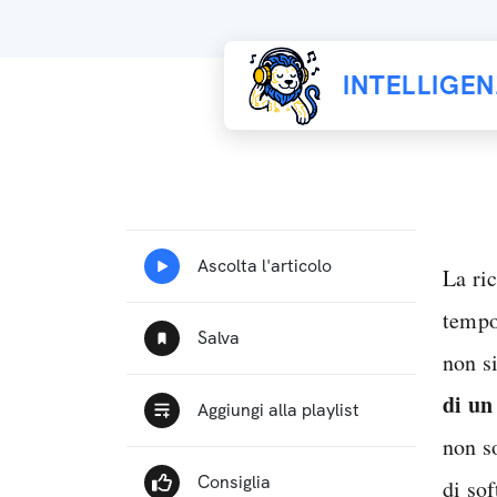
INTELLIGE
La ri
tempo
non s
di u
non s
di sof