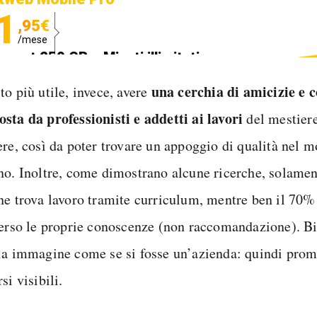
1
,95€
/mese
ternet 250 GB e Minuti illimitati
edizione SIM GRATIS
una cerchia di amicizie e 
to più utile, invece, avere
sta da professionisti e addetti ai lavori
del mestiere
ere, così da poter trovare un appoggio di qualità nel 
no. Inoltre, come dimostrano alcune ricerche, solamen
ne trova lavoro tramite curriculum, mentre ben il 70% 
verso le proprie conoscenze (non raccomandazione). Bi
ia immagine come se si fosse un’azienda: quindi prom
si visibili.