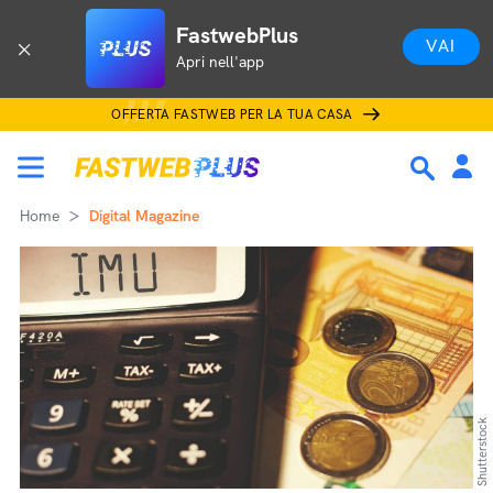
FastwebPlus
VAI
Apri nell'app
OFFERTA FASTWEB PER LA TUA CASA
Home
Digital Magazine
Shutterstock