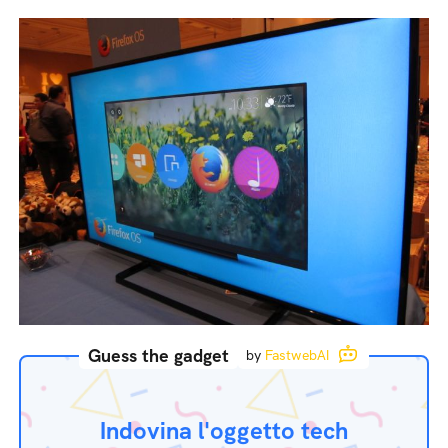
Guess the gadget
by
FastwebAI
Indovina l'oggetto tech