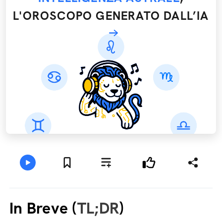
L'OROSCOPO GENERATO DALL’IA
In Breve (
TL;DR
)