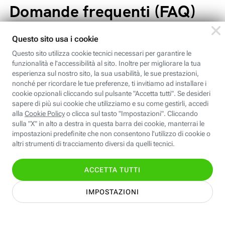
Domande frequenti (FAQ)
Come posso accedere all'App IO e quali servizi
offre?
Per accedere all'App IO, è possibile scaricarla
da Google Play Store per dispositivi Android o
da App Store per dispositivi iOS. L'app offre
servizi come notifiche personalizzate,
promemoria su scadenze fiscali e
comunicazioni utili per i cittadini.
Cosa sono le lettere di compliance
dell’Agenzia delle Entrate?
Sono comunicazioni preventive che segnalano
possibili anomalie fiscali e invitano il
contribuente a verificare e regolarizzare la