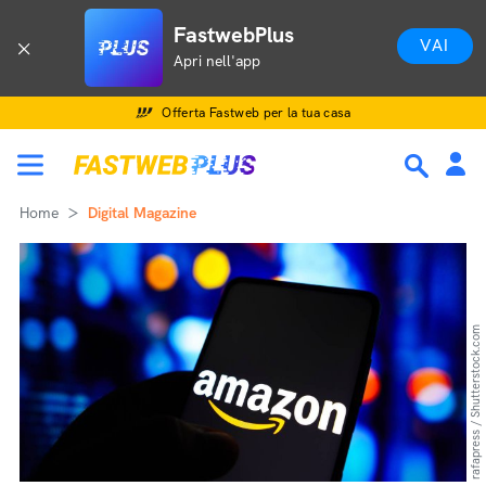
FastwebPlus
VAI
Apri nell'app
Offerta Fastweb per la tua casa
Home
Digital Magazine
rafapress / Shutterstock.com