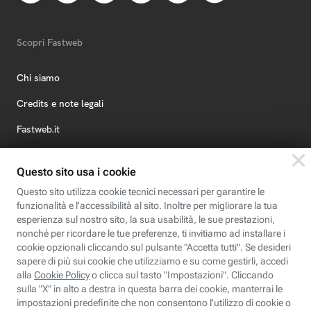
Scopri Fastweb
Chi siamo
Credits e note legali
Fastweb.it
Formazione
Fastweb Digital Academy
STEP FuturAbility District
Insieme, siamo futuro