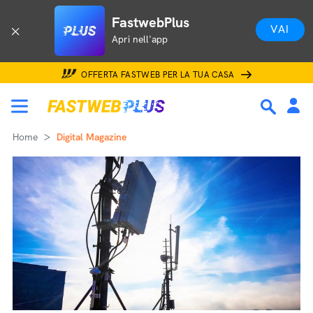
FastwebPlus
VAI
Apri nell'app
OFFERTA FASTWEB PER LA TUA CASA
Home
Digital Magazine