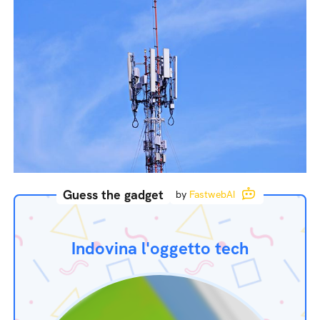
Guess the gadget
by
FastwebAI
Indovina l'oggetto tech