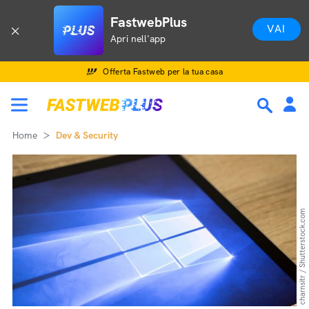
FastwebPlus
VAI
Apri nell'app
Offerta Fastweb per la tua casa
Home
Dev & Security
charnsitr / Shutterstock.com