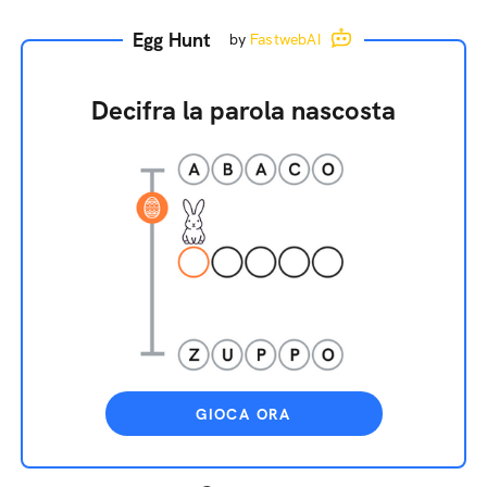
Egg Hunt
by
FastwebAI
Decifra la parola nascosta
GIOCA ORA