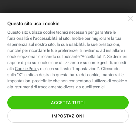
Scopri Fastweb
Chi siamo
Credits e note legali
Fastweb.it
Formazione
Fastweb Digital Academy
STEP FuturAbility District
Insieme, siamo futuro