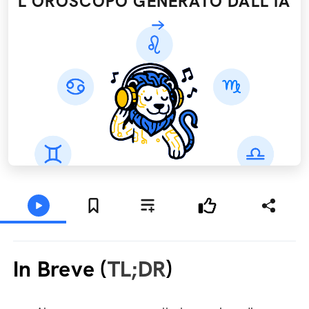
L'OROSCOPO GENERATO DALL’IA
In Breve (
TL;DR
)