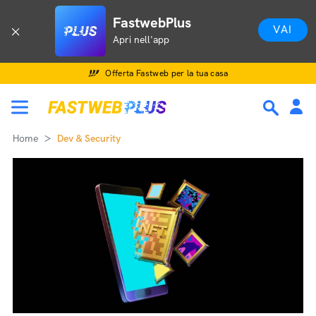
FastwebPlus
VAI
Apri nell'app
Offerta Fastweb per la tua casa
Home
Dev & Security