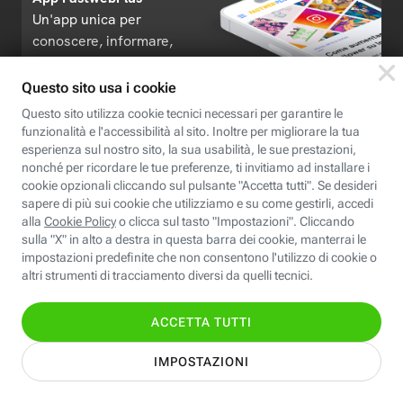
Un'app unica per
conoscere, informare,
ispirare
Seguici
Scopri Fastweb
Chi siamo
Credits e note legali