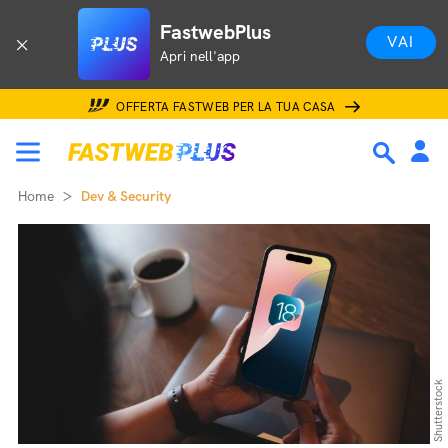
FastwebPlus
VAI
Apri nell'app
OFFERTA FASTWEB PER LA TUA CASA
Home
Dev & Security
Shutterstock