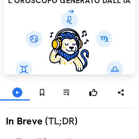
L'OROSCOPO GENERATO DALL’IA
In Breve (
TL;DR
)