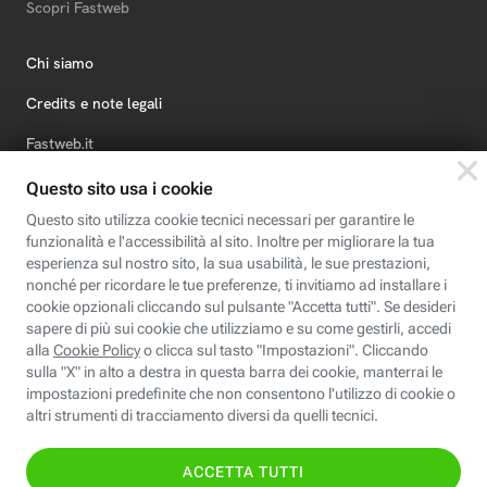
Scopri Fastweb
Chi siamo
Credits e note legali
Fastweb.it
Formazione
Fastweb Digital Academy
STEP FuturAbility District
Insieme, siamo futuro