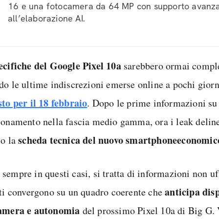
16 e una fotocamera da 64 MP con supporto avanz
all’elaborazione AI.
ecifiche del Google Pixel 10a
sarebbero ormai compl
do le ultime indiscrezioni emerse online a pochi gior
sto per il 18 febbraio
. Dopo le prime informazioni su
ionamento nella fascia medio gamma, ora i leak delin
scheda tecnica del nuovo smartphone
economi
so la
empre in questi casi, si tratta di informazioni non uff
anticipa dis
nti convergono su un quadro coerente che
amera e autonomia
del prossimo Pixel 10a di Big G.