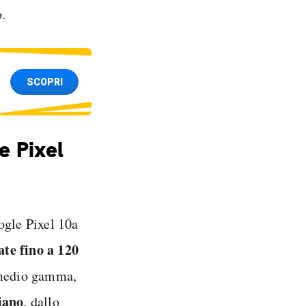
o.
SCOPRI
e Pixel
ogle Pixel 10a
ate fino a 120
 medio gamma,
diano
, dallo