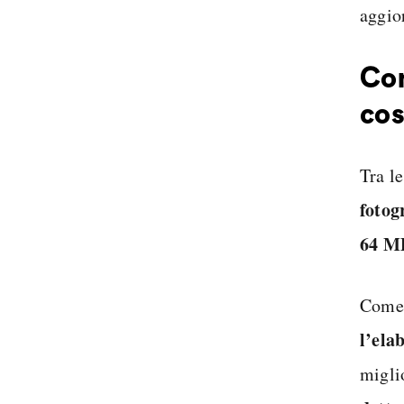
aggio
Com
co
Tra l
fotog
64 M
Come 
l’ela
migli