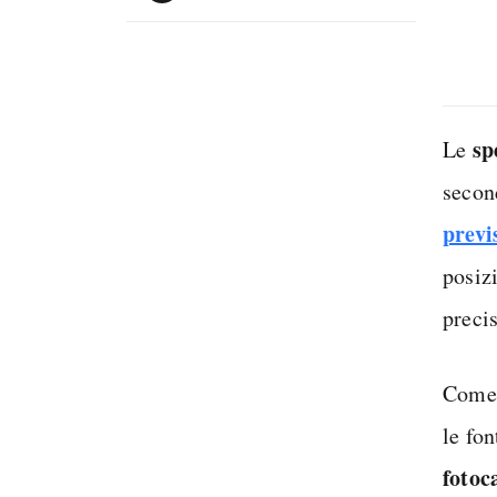
sp
Le
secon
previ
posiz
preci
Come s
le fo
fotoc