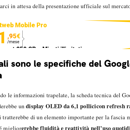
arci in attesa della presentazione ufficiale sul mercat
tweb Mobile Pro
1
,95€
/mese
ternet 250 GB e Minuti illimitati
edizione SIM GRATIS
li sono le specifiche del Googl
a
do le informazioni trapelate, la scheda tecnica del Go
display OLED da 6,1 pollici
con refresh r
derebbe un
 tratterebbe di un elemento importante per la fascia
erebbe fluidità e reattività nell’uso quoti
é miglior