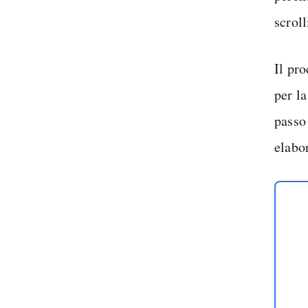
scrol
Il pr
per l
passo
elabo