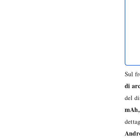
Sul f
di ar
del d
mAh,
dettag
Andr