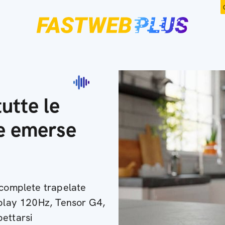
utte le
he emerse
 complete trapelate
splay 120Hz, Tensor G4,
pettarsi