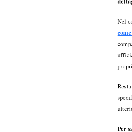
detta
Nel c
come
compa
uffic
propr
Resta 
speci
ulteri
Per s