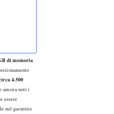
GB di memoria
posizionamento
circa 4.500
o ancora noti i
be essere
le nel garantire