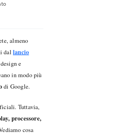
ato
ete, almeno
lancio
ni dal
 design e
eano in modo più
co
di Google.
iciali. Tuttavia,
play, processore,
 Vediamo cosa