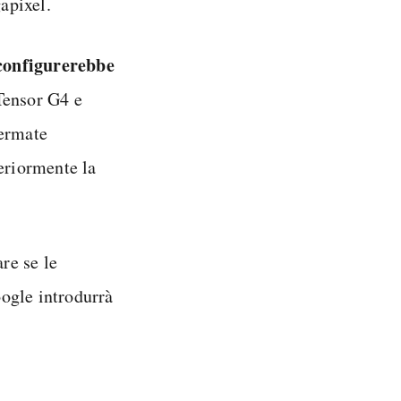
apixel.
 configurerebbe
 Tensor G4 e
fermate
eriormente la
re se le
ogle introdurrà