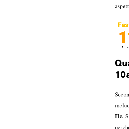
aspett
Fas
1
In
Sp
Qua
10
Secon
inclu
Hz.
Si
perch