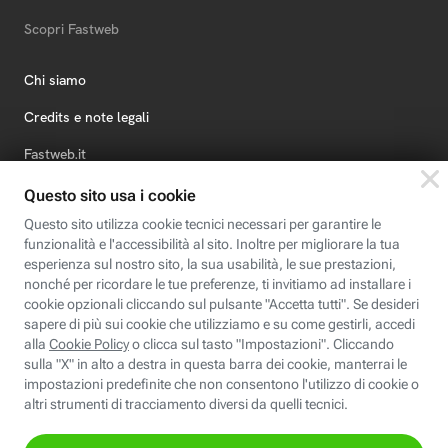
Scopri Fastweb
Chi siamo
Credits e note legali
Fastweb.it
Formazione
Fastweb Digital Academy
STEP FuturAbility District
Insieme, siamo futuro