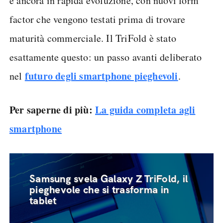
è ancora in rapida evoluzione, con nuovi form
factor che vengono testati prima di trovare
maturità commerciale. Il TriFold è stato
esattamente questo: un passo avanti deliberato
futuro degli smartphone pieghevoli
nel
.
Per saperne di più:
La guida completa agli
smartphone
Samsung svela Galaxy Z TriFold, il
pieghevole che si trasforma in
tablet