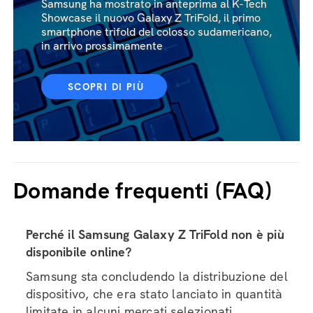
Samsung ha mostrato in anteprima al K-Tech
Showcase il nuovo Galaxy Z TriFold, il primo
smartphone trifold del colosso sudamericano,
in arrivo prossimamente
SCOPRI DI PIÙ
Domande frequenti (FAQ)
Perché il Samsung Galaxy Z TriFold non è più
disponibile online?
Samsung sta concludendo la distribuzione del
dispositivo, che era stato lanciato in quantità
limitate in alcuni mercati selezionati.