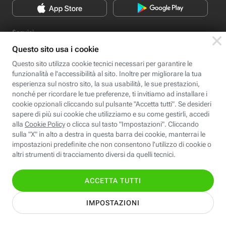
Seguici
Scopri Fastweb
Chi siamo
Credits e note legali
Fastweb.it
Formazione
Fastweb Digital Academy