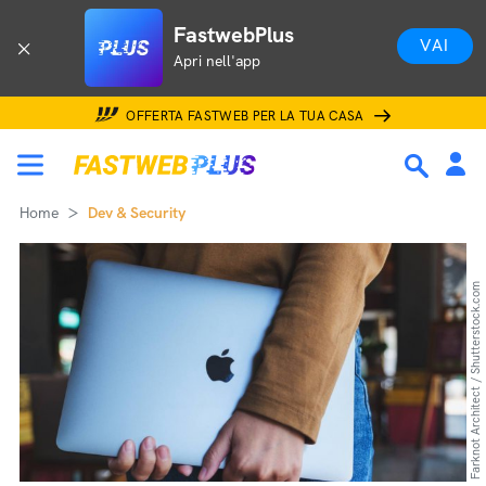
FastwebPlus
VAI
Apri nell'app
OFFERTA FASTWEB PER LA TUA CASA
Home
Dev & Security
Farknot Architect / Shutterstock.com