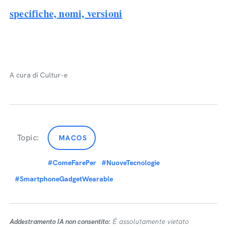
specifiche, nomi, versioni
A cura di Cultur-e
Topic:
MACOS
#ComeFarePer
#NuoveTecnologie
#SmartphoneGadgetWearable
Addestramento IA non consentito:
É assolutamente vietato