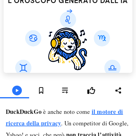
L'OROSCOPO GENERATO DALL’IA
DuckDuckGo
il
motore di
è anche noto come
ricerca della privacy
. Un competitor di Google,
non traccia l’attività
Yahoo! e soci, che però