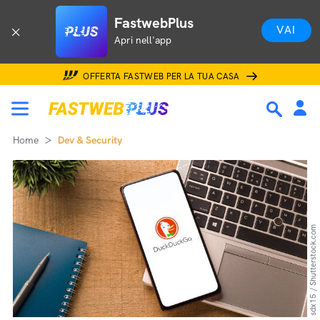
FastwebPlus
VAI
Apri nell'app
OFFERTA FASTWEB PER LA TUA CASA
Home
Dev & Security
sdx15 / Shutterstock.com