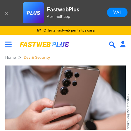
FastwebPlus
VAI
Apri nell'app
Offerta Fastweb per la tua casa
Home
Dev & Security
tinhkhuong/Shutterstock