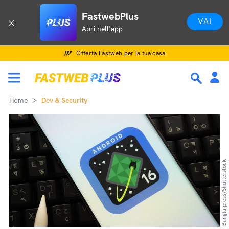
FastwebPlus
VAI
Apri nell'app
Offerta Fastweb per la tua casa
Home
Dev & Security
Bangla press/Shutterstock