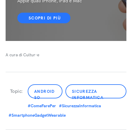
Apple quali iPhone, iPad e Mac
SCOPRI DI PIÙ
A cura di Cultur-e
Topic:
ANDROID
SICUREZZA
SO
INFORMATICA
#ComeFarePer
#SicurezzaInformatica
#SmartphoneGadgetWearable