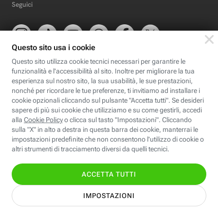
Seguici
Scopri Fastweb
Chi siamo
Credits e note legali
Fastweb.it
Formazione
Fastweb Digital Academy
STEP FuturAbility District