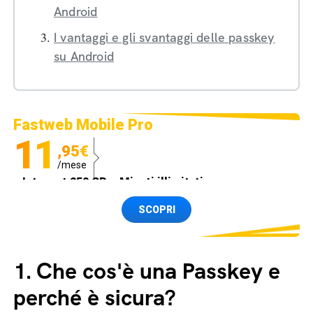
Android
I vantaggi e gli svantaggi delle passkey
su Android
Fastweb Mobile Pro
11
,95€
/mese
Internet 250 GB e Minuti illimitati
Spedizione SIM GRATIS
SCOPRI
1.
Che cos'è una Passkey e
perché è sicura?