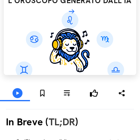
L'OROSCOPO GENERATO DALL’IA
In Breve (
TL;DR
)