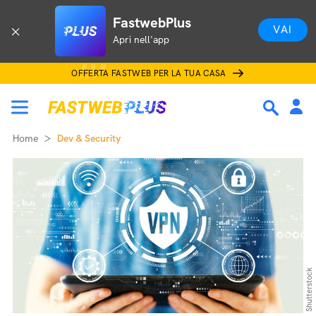
FastwebPlus
VAI
Apri nell'app
OFFERTA FASTWEB PER LA TUA CASA
Home
Dev & Security
Shutterstock