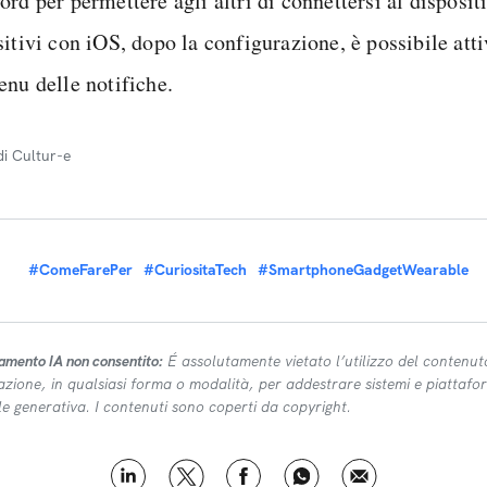
rd per permettere agli altri di connettersi al disposit
itivi con iOS, dopo la configurazione, è possibile att
enu delle notifiche.
di Cultur-e
#ComeFarePer
#CuriositaTech
#SmartphoneGadgetWearable
amento IA non consentito:
É assolutamente vietato l’utilizzo del contenut
azione, in qualsiasi forma o modalità, per addestrare sistemi e piattafor
ale generativa. I contenuti sono coperti da copyright.