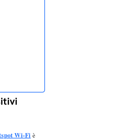
tivi
tspot Wi-Fi
è