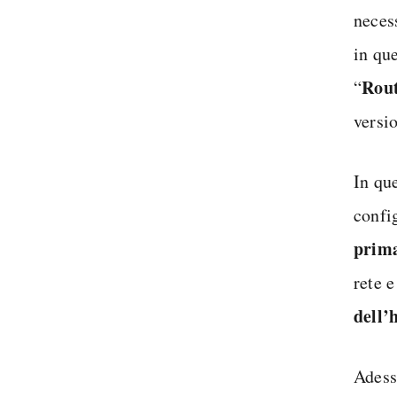
neces
in que
Rout
“
versio
In qu
confi
prima
rete e
dell’
Adess