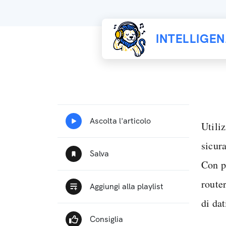
INTELLIGE
Utili
sicur
Con p
route
di dat