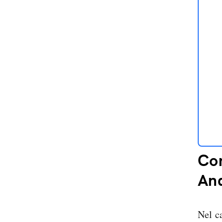
Com
An
Nel c