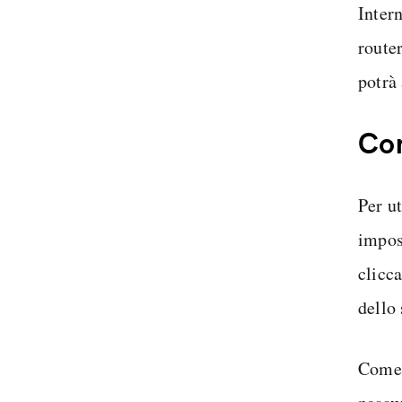
Inter
router
potrà
Com
Per u
impos
clicca
dello
Come 