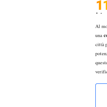
1
Inter
Spedi
Al mo
c
una
città 
poten
questo
verifi