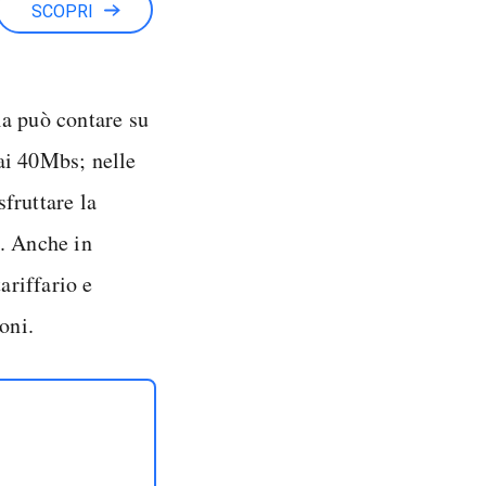
SCOPRI
ia può contare su
 ai 40Mbs; nelle
sfruttare la
e. Anche in
ariffario e
oni.