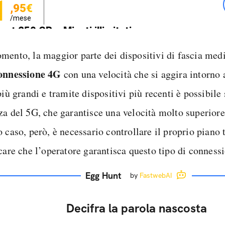
1
,95€
/mese
net 250 GB e Minuti illimitati
zione SIM GRATIS
mento, la maggior parte dei dispositivi di fascia med
onnessione 4G
con una velocità che si aggira intorno
più grandi e tramite dispositivi più recenti è possibile 
za del 5G, che garantisce una velocità molto superior
 caso, però, è necessario controllare il proprio piano t
care che l’operatore garantisca questo tipo di connessi
Egg Hunt
by
FastwebAI
Decifra la parola nascosta