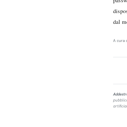
passwo
dispos
dal m
A cura 
Addestr
pubblic
artifici