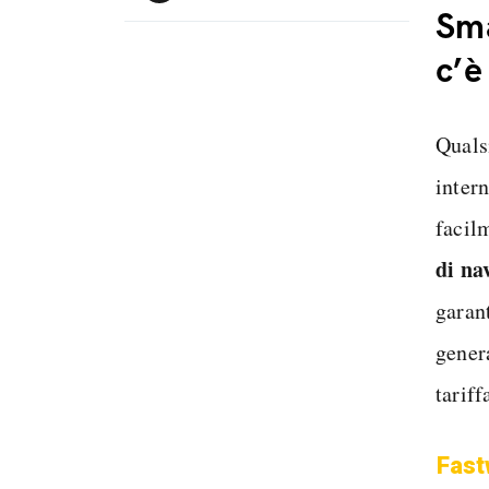
Sma
c’è
Quals
inter
facil
di na
garan
gener
tariff
Fast