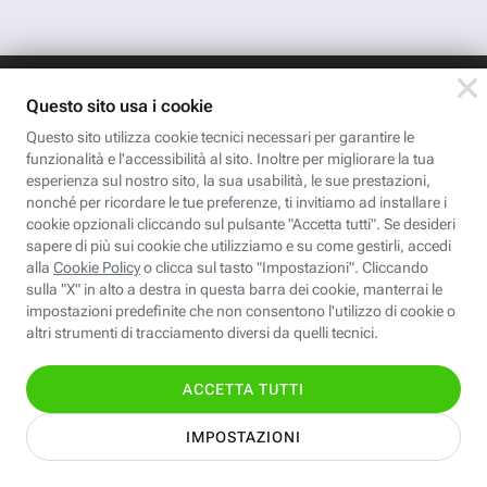
App FastwebPlus
Un'app unica per
conoscere, informare,
ispirare
Seguici