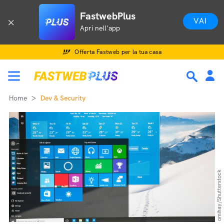
FastwebPlus
VAI
Apri nell'app
Offerta Fastweb per la tua casa
Home
Dev & Security
omihay/Shutterstock