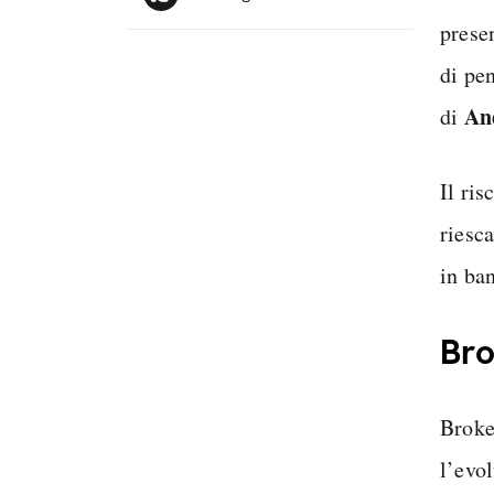
prese
di pen
An
di
Il ris
riesca
in ban
Bro
Broke
l’evo