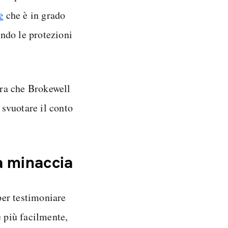
e
che è in grado
ando le protezioni
mbra che Brokewell
 svuotare il conto
a minaccia
per testimoniare
 più facilmente,