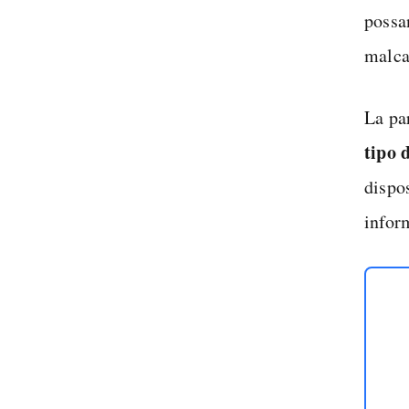
possa
malca
La pa
tipo 
dispos
infor