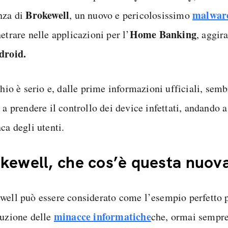
Brokewell
malwar
nza di
, un nuovo e pericolosissimo
Home Banking
etrare nelle applicazioni per l’
, aggir
droid.
chio è serio e, dalle prime informazioni ufficiali, se
 a prendere il controllo dei device infettati, andando a
ca degli utenti.
kewell, che cos’è questa nuov
well può essere considerato come l’esempio perfetto 
minacce informatiche
luzione delle
che, ormai sempre