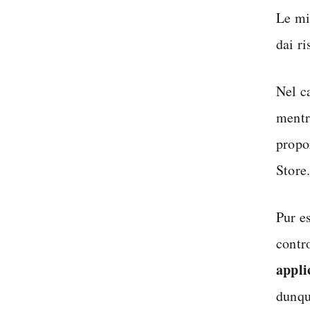
Le mi
dai r
Nel ca
mentr
propo
Store
Pur e
contr
appli
dunqu