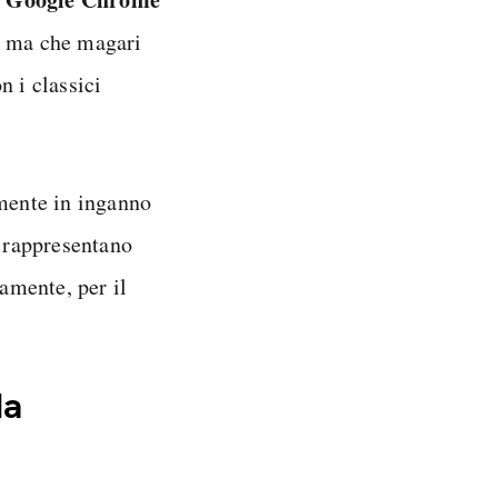
, ma che magari
n i classici
mente in inganno
e rappresentano
amente, per il
da