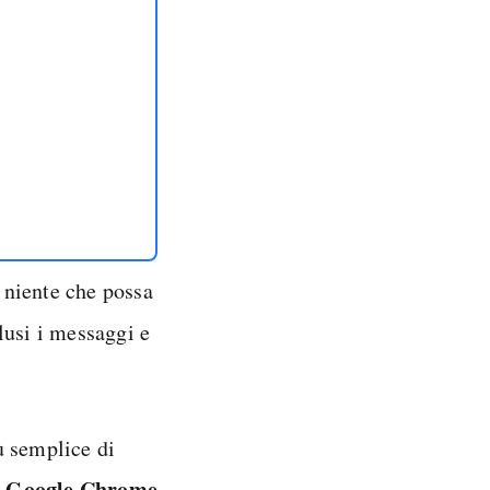
è niente che possa
clusi i messaggi e
ù semplice di
Google Chrome
i