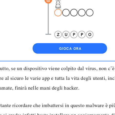
GIOCA ORA
utto, se un dispositivo viene colpito dal virus, non c’
e al sicuro le varie app e tutta la vita degli utenti, in
amate, finirà nelle mani degli hacker.
tante ricordare che imbattersi in questo malware è pi
o si creda: infatti basta installare un aggiornamento d