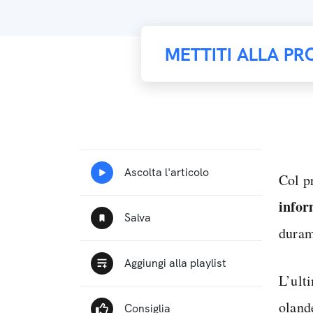
METTITI ALLA PR
Col p
infor
duram
L’ult
oland