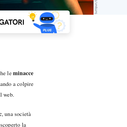
GATORI
minacce
che le
dando a colpire
l web.
c
, una società
 scoperto la