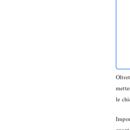
Oltret
metter
le chi
Impor
quant