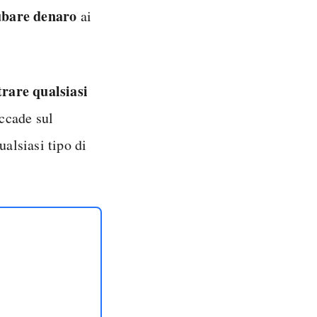
ubare denaro
ai
trare qualsiasi
accade sul
ualsiasi tipo di