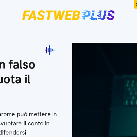
 falso
ota il
hrome può mettere in
vuotare il conto in
difendersi