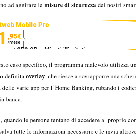
misure
di
sicurezza
ono ad aggirare le
dei nostri sma
tweb Mobile Pro
1
,95€
/mese
ternet 250 GB e Minuti illimitati
edizione SIM GRATIS
esto caso specifico, il programma malevolo utilizza un
overlay
co definita
, che riesce a sovrapporre una scher
a delle varie app per l’Home Banking, rubando i codici
in banca.
ì, quando le persone tentano di accedere al proprio con
salva tutte le informazioni necessarie e le invia altrov