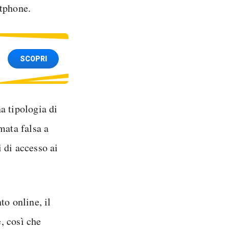
rtphone.
SCOPRI
a tipologia di
mata falsa a
 di accesso ai
to online, il
e, così che