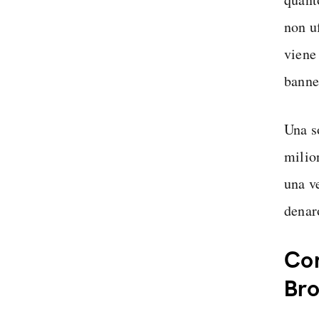
non u
viene
banner
Una s
milio
una v
denar
Com
Bro