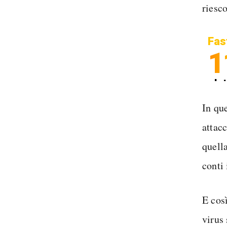
riesc
Fas
1
In
Sp
In qu
attac
quell
conti 
E cos
virus 