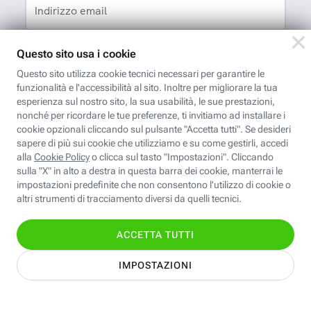
Indirizzo email
App FastwebPlus
Un'app unica per
conoscere, informare,
ispirare