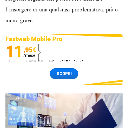
l’insorgere di una qualsiasi problematica, più o
meno grave.
Fastweb Mobile Pro
11
,95€
/mese
Internet 250 GB e Minuti illimitati
Spedizione SIM GRATIS
SCOPRI