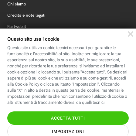
Chi siamo
Credits e note legali
Fastweb.it
Formazione
Fastweb Digital Academy
STEP FuturAbility District
Insieme, siamo futuro
© Fastweb SpA 2026 - P.IVA 12878470157
Informativa
Cookie
Modifica
Dichiarazione di