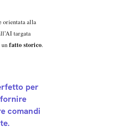
 orientata alla
ll’AI targata
fatto storico
 un
.
rfetto per
fornire
ire comandi
te.