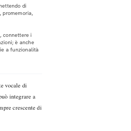
rmettendo di
a, promemoria,
, connettere i
azioni; è anche
zie a funzionalità
te vocale di
può integrare a
mpre crescente di