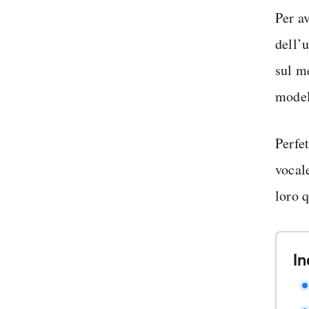
Per a
dell’u
sul m
model
Perfe
vocal
loro q
In