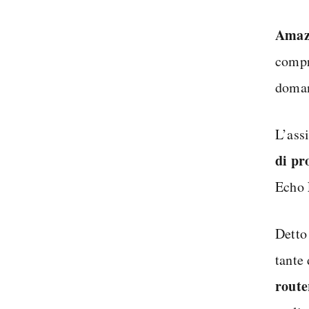
Amaz
compr
doman
L’ass
di pr
Echo
Detto
tante
route