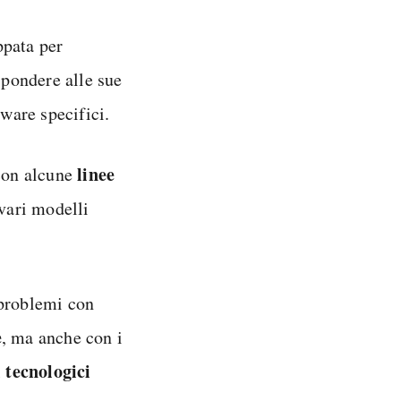
ppata per
ispondere alle sue
ware specifici.
linee
 con alcune
 vari modelli
 problemi con
e
, ma anche con i
i tecnologici