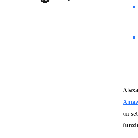
Alex
Amaz
un se
funzi