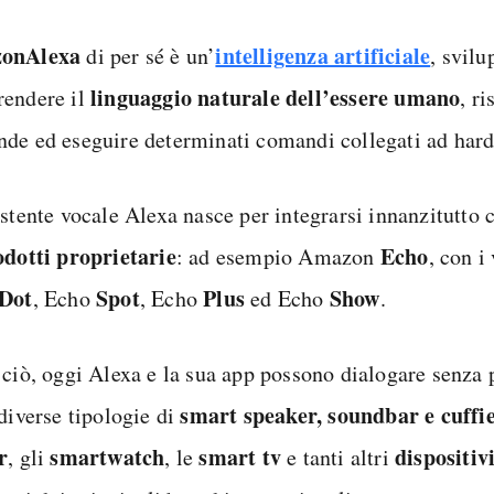
on
Alexa
intelligenza artificiale
di per sé è un’
, svilu
linguaggio naturale dell’essere umano
endere il
, r
de ed eseguire determinati comandi collegati ad hard
istente vocale Alexa nasce per integrarsi innanzitutto
odotti proprietarie
Echo
: ad esempio Amazon
, con i
Dot
Spot
Plus
Show
, Echo
, Echo
ed Echo
.
 ciò, oggi Alexa e la sua app possono dialogare senza
smart speaker, soundbar e cuffi
 diverse tipologie di
r
smartwatch
smart tv
dispositiv
, gli
, le
e tanti altri