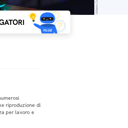
GATORI
 numerosi
me riproduzione di
za per lavoro e