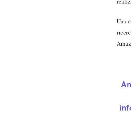
realiz
Una d
ricer
Amazo
Am
in