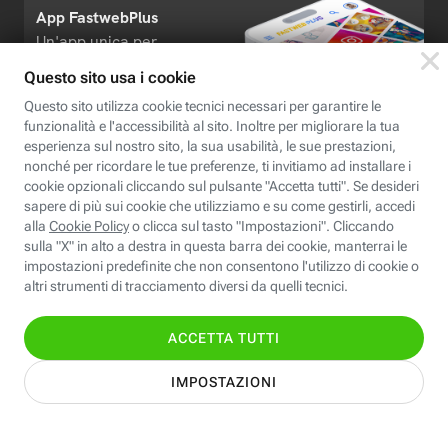
App FastwebPlus
Un'app unica per
conoscere, informare,
ispirare
Seguici
Scopri Fastweb
Chi siamo
Credits e note legali