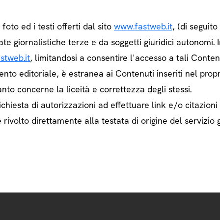
e foto ed i testi offerti dal sito
www.fastweb.it
, (di seguit
ate giornalistiche terze e da soggetti giuridici autonom
stweb.it
, limitandosi a consentire l'accesso a tali Contenu
ento editoriale, è estranea ai Contenuti inseriti nel prop
nto concerne la liceità e correttezza degli stessi.
chiesta di autorizzazioni ad effettuare link e/o citazioni
rivolto direttamente alla testata di origine del servizio g