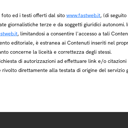
e foto ed i testi offerti dal sito
www.fastweb.it
, (di seguit
ate giornalistiche terze e da soggetti giuridici autonom
stweb.it
, limitandosi a consentire l'accesso a tali Contenu
ento editoriale, è estranea ai Contenuti inseriti nel prop
nto concerne la liceità e correttezza degli stessi.
chiesta di autorizzazioni ad effettuare link e/o citazioni
rivolto direttamente alla testata di origine del servizio g