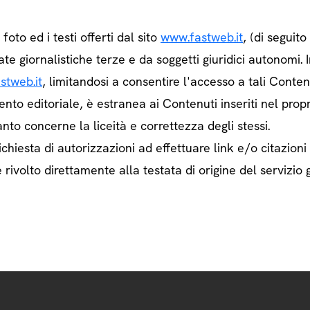
e foto ed i testi offerti dal sito
www.fastweb.it
, (di seguit
ate giornalistiche terze e da soggetti giuridici autonom
stweb.it
, limitandosi a consentire l'accesso a tali Contenu
ento editoriale, è estranea ai Contenuti inseriti nel prop
nto concerne la liceità e correttezza degli stessi.
chiesta di autorizzazioni ad effettuare link e/o citazioni
rivolto direttamente alla testata di origine del servizio g