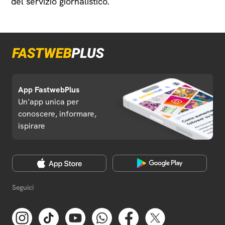
del servizio giornalistico.
App FastwebPlus
Un'app unica per
conoscere, informare,
ispirare
Seguici