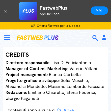
FastwebPlus
VAI
Apri nell'app
Offerta Fastweb per la tua casa
CREDITS
Direttore responsabile
: Lisa Di Feliciantonio
Manager of Content Marketing
: Valerio Villani
Project management
: Bianca Corbella
Progetto grafico e sviluppo
: Sofia Muschio,
Alexandra Mondello, Massimo Lombardo Facciale
Redazione
: Emiliano Chiarello, Elena Federici,
Giorgio Paganelli
I contenuti sono a cura di
Cultur-e