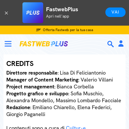
FastwebPlus
VAI
Apri nell'app
Offerta Fastweb per la tua casa
CREDITS
Direttore responsabile
: Lisa Di Feliciantonio
Manager of Content Marketing
: Valerio Villani
Project management
: Bianca Corbella
Progetto grafico e sviluppo
: Sofia Muschio,
Alexandra Mondello, Massimo Lombardo Facciale
Redazione
: Emiliano Chiarello, Elena Federici,
Giorgio Paganelli
I contenuti sono a cura di
Cultur-e