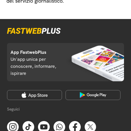
del servizio giornalistico.
App FastwebPlus
Un'app unica per
conoscere, informare,
ispirare
Seguici