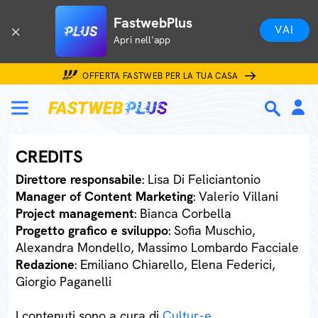
FastwebPlus
VAI
Apri nell'app
OFFERTA FASTWEB PER LA TUA CASA
CREDITS
Direttore responsabile
: Lisa Di Feliciantonio
Manager of Content Marketing
: Valerio Villani
Project management
: Bianca Corbella
Progetto grafico e sviluppo
: Sofia Muschio,
Alexandra Mondello, Massimo Lombardo Facciale
Redazione
: Emiliano Chiarello, Elena Federici,
Giorgio Paganelli
I contenuti sono a cura di
Cultur-e