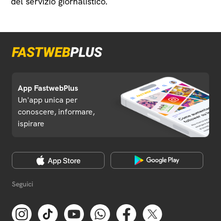
del servizio giornalistico.
App FastwebPlus
Un'app unica per
conoscere, informare,
ispirare
Seguici