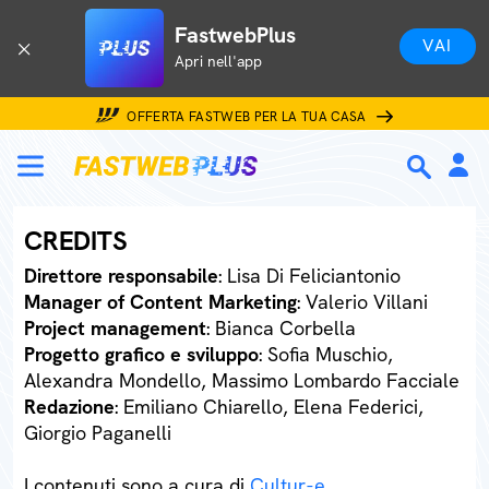
FastwebPlus
VAI
Apri nell'app
OFFERTA FASTWEB PER LA TUA CASA
CREDITS
Direttore responsabile
: Lisa Di Feliciantonio
Manager of Content Marketing
: Valerio Villani
Project management
: Bianca Corbella
Progetto grafico e sviluppo
: Sofia Muschio,
Alexandra Mondello, Massimo Lombardo Facciale
Redazione
: Emiliano Chiarello, Elena Federici,
Giorgio Paganelli
I contenuti sono a cura di
Cultur-e