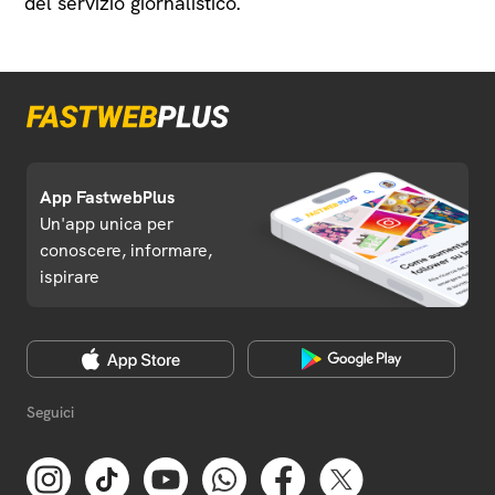
del servizio giornalistico.
App FastwebPlus
Un'app unica per
conoscere, informare,
ispirare
Seguici