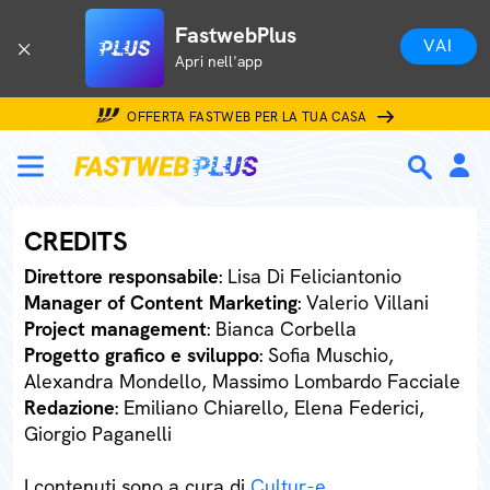
FastwebPlus
VAI
Apri nell'app
OFFERTA FASTWEB PER LA TUA CASA
CREDITS
Direttore responsabile
: Lisa Di Feliciantonio
Manager of Content Marketing
: Valerio Villani
Project management
: Bianca Corbella
Progetto grafico e sviluppo
: Sofia Muschio,
Alexandra Mondello, Massimo Lombardo Facciale
Redazione
: Emiliano Chiarello, Elena Federici,
Giorgio Paganelli
I contenuti sono a cura di
Cultur-e