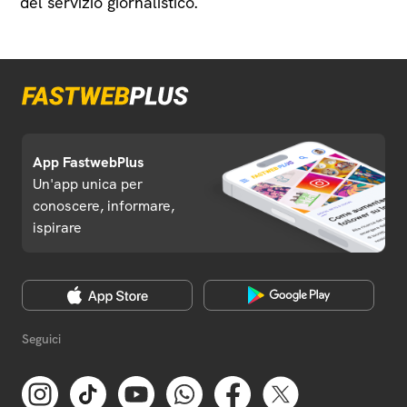
del servizio giornalistico.
App FastwebPlus
Un'app unica per
conoscere, informare,
ispirare
Seguici