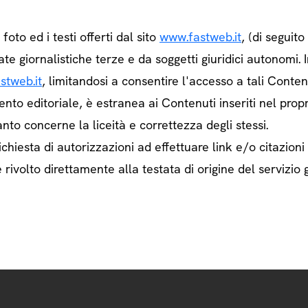
e foto ed i testi offerti dal sito
www.fastweb.it
, (di seguit
ate giornalistiche terze e da soggetti giuridici autonom
stweb.it
, limitandosi a consentire l'accesso a tali Contenu
ento editoriale, è estranea ai Contenuti inseriti nel prop
nto concerne la liceità e correttezza degli stessi.
chiesta di autorizzazioni ad effettuare link e/o citazioni
rivolto direttamente alla testata di origine del servizio g