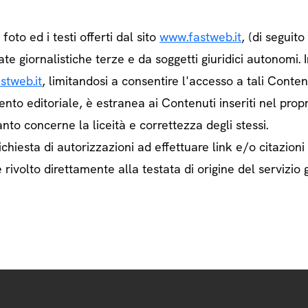
e foto ed i testi offerti dal sito
www.fastweb.it
, (di seguit
ate giornalistiche terze e da soggetti giuridici autonom
stweb.it
, limitandosi a consentire l'accesso a tali Contenu
ento editoriale, è estranea ai Contenuti inseriti nel prop
nto concerne la liceità e correttezza degli stessi.
chiesta di autorizzazioni ad effettuare link e/o citazioni
rivolto direttamente alla testata di origine del servizio g