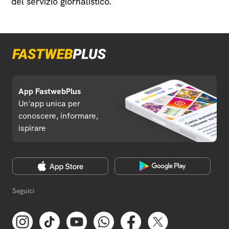
del servizio giornalistico.
App FastwebPlus
Un'app unica per
conoscere, informare,
ispirare
Seguici