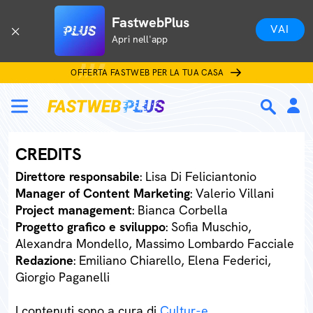
FastwebPlus
VAI
Apri nell'app
OFFERTA FASTWEB PER LA TUA CASA
CREDITS
Direttore responsabile
: Lisa Di Feliciantonio
Manager of Content Marketing
: Valerio Villani
Project management
: Bianca Corbella
Progetto grafico e sviluppo
: Sofia Muschio,
Alexandra Mondello, Massimo Lombardo Facciale
Redazione
: Emiliano Chiarello, Elena Federici,
Giorgio Paganelli
I contenuti sono a cura di
Cultur-e