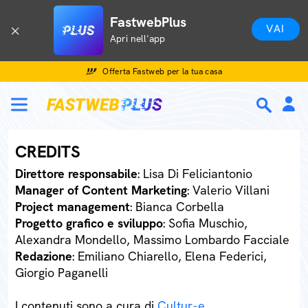
FastwebPlus
VAI
Apri nell'app
Offerta Fastweb per la tua casa
CREDITS
Direttore responsabile
: Lisa Di Feliciantonio
Manager of Content Marketing
: Valerio Villani
Project management
: Bianca Corbella
Progetto grafico e sviluppo
: Sofia Muschio,
Alexandra Mondello, Massimo Lombardo Facciale
Redazione
: Emiliano Chiarello, Elena Federici,
Giorgio Paganelli
I contenuti sono a cura di
Cultur-e