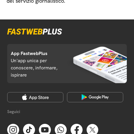
del servizio giornalistico.
App FastwebPlus
Un'app unica per
conoscere, informare,
ispirare
Seguici