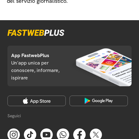
del servizio giornalistico.
App FastwebPlus
Un'app unica per
conoscere, informare,
ispirare
Seguici