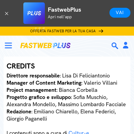
FastwebPlus
VAI
Apri nell'app
OFFERTA FASTWEB PER LA TUA CASA
CREDITS
Direttore responsabile
: Lisa Di Feliciantonio
Manager of Content Marketing
: Valerio Villani
Project management
: Bianca Corbella
Progetto grafico e sviluppo
: Sofia Muschio,
Alexandra Mondello, Massimo Lombardo Facciale
Redazione
: Emiliano Chiarello, Elena Federici,
Giorgio Paganelli
I contenuti sono a cura di
Cultur-e