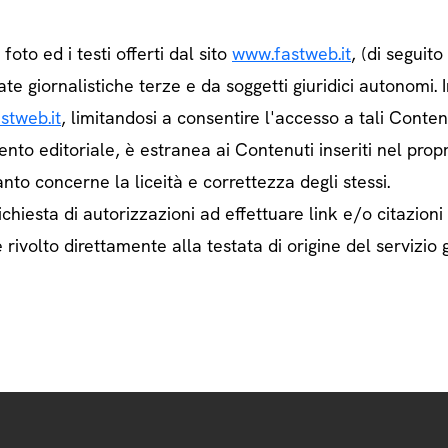
e foto ed i testi offerti dal sito
www.fastweb.it
, (di seguit
ate giornalistiche terze e da soggetti giuridici autonom
stweb.it
, limitandosi a consentire l'accesso a tali Contenu
ento editoriale, è estranea ai Contenuti inseriti nel prop
nto concerne la liceità e correttezza degli stessi.
chiesta di autorizzazioni ad effettuare link e/o citazioni
rivolto direttamente alla testata di origine del servizio g