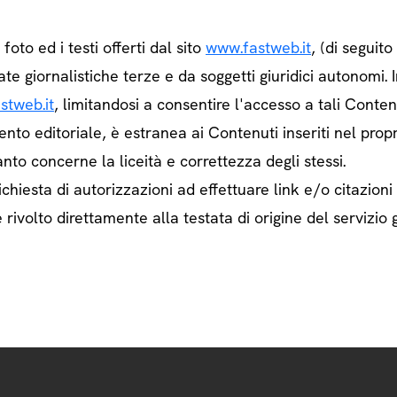
e foto ed i testi offerti dal sito
www.fastweb.it
, (di seguit
ate giornalistiche terze e da soggetti giuridici autonom
stweb.it
, limitandosi a consentire l'accesso a tali Contenu
ento editoriale, è estranea ai Contenuti inseriti nel prop
nto concerne la liceità e correttezza degli stessi.
chiesta di autorizzazioni ad effettuare link e/o citazioni
rivolto direttamente alla testata di origine del servizio g