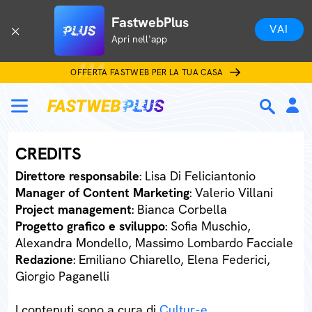
FastwebPlus
VAI
Apri nell'app
OFFERTA FASTWEB PER LA TUA CASA
CREDITS
Direttore responsabile
: Lisa Di Feliciantonio
Manager of Content Marketing
: Valerio Villani
Project management
: Bianca Corbella
Progetto grafico e sviluppo
: Sofia Muschio,
Alexandra Mondello, Massimo Lombardo Facciale
Redazione
: Emiliano Chiarello, Elena Federici,
Giorgio Paganelli
I contenuti sono a cura di
Cultur-e