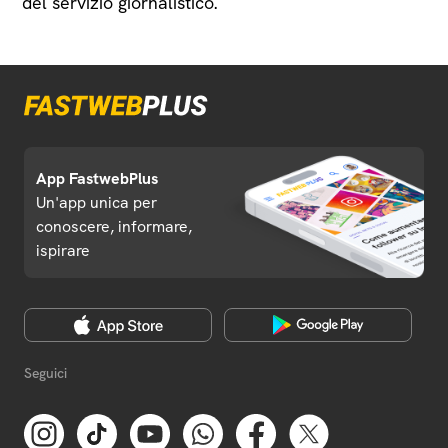
del servizio giornalistico.
App FastwebPlus
Un'app unica per
conoscere, informare,
ispirare
Seguici