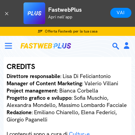
FastwebPlus
VAI
Apri nell'app
Offerta Fastweb per la tua casa
CREDITS
Direttore responsabile
: Lisa Di Feliciantonio
Manager of Content Marketing
: Valerio Villani
Project management
: Bianca Corbella
Progetto grafico e sviluppo
: Sofia Muschio,
Alexandra Mondello, Massimo Lombardo Facciale
Redazione
: Emiliano Chiarello, Elena Federici,
Giorgio Paganelli
I contenuti sono a cura di
Cultur-e