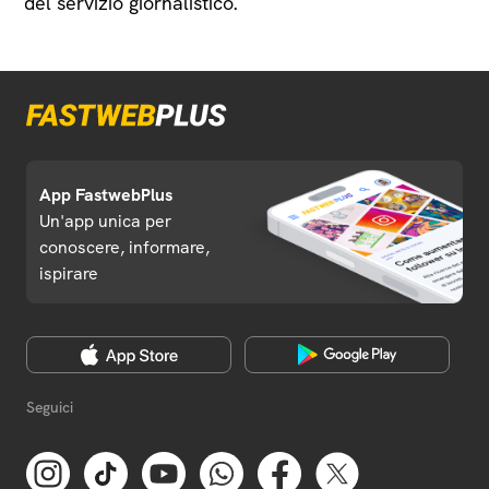
del servizio giornalistico.
App FastwebPlus
Un'app unica per
conoscere, informare,
ispirare
Seguici