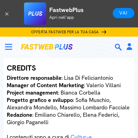
FastwebPlus
VAI
Apri nell'app
OFFERTA FASTWEB PER LA TUA CASA
CREDITS
Direttore responsabile
: Lisa Di Feliciantonio
Manager of Content Marketing
: Valerio Villani
Project management
: Bianca Corbella
Progetto grafico e sviluppo
: Sofia Muschio,
Alexandra Mondello, Massimo Lombardo Facciale
Redazione
: Emiliano Chiarello, Elena Federici,
Giorgio Paganelli
I contenuti sono a cura di
Cultur-e