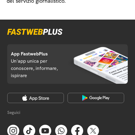
del servizio giornalistico.
App FastwebPlus
Un'app unica per
conoscere, informare,
ispirare
Seguici