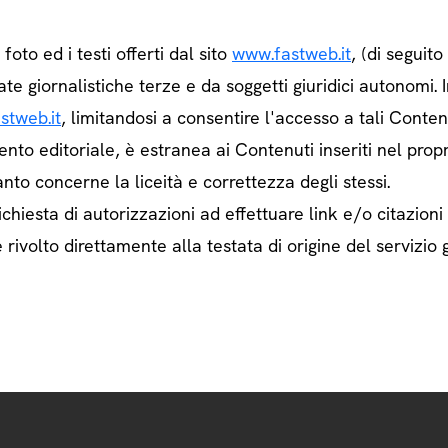
e foto ed i testi offerti dal sito
www.fastweb.it
, (di seguit
ate giornalistiche terze e da soggetti giuridici autonom
stweb.it
, limitandosi a consentire l'accesso a tali Contenu
ento editoriale, è estranea ai Contenuti inseriti nel prop
nto concerne la liceità e correttezza degli stessi.
chiesta di autorizzazioni ad effettuare link e/o citazioni
rivolto direttamente alla testata di origine del servizio g