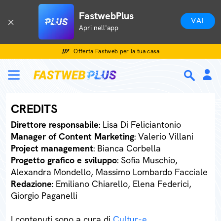
FastwebPlus
VAI
Apri nell'app
Offerta Fastweb per la tua casa
CREDITS
Direttore responsabile
: Lisa Di Feliciantonio
Manager of Content Marketing
: Valerio Villani
Project management
: Bianca Corbella
Progetto grafico e sviluppo
: Sofia Muschio,
Alexandra Mondello, Massimo Lombardo Facciale
Redazione
: Emiliano Chiarello, Elena Federici,
Giorgio Paganelli
I contenuti sono a cura di
Cultur-e