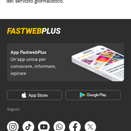
del servizio giornalistico.
App FastwebPlus
Un'app unica per
conoscere, informare,
ispirare
Seguici